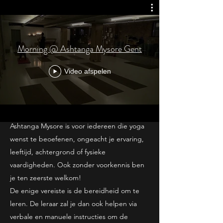
COME AND PRACTICE
“Anyone can practice. Young man can
practice. Old man can practice. Very old
Morning @ Ashtanga Mysore Gent
man can practice. Man who is sick, he can
practice. Man who doesn’t have strength
Video afspelen
can practice. Except lazy people; lazy
people can’t practice yoga.”
Shri K. Pattabhi Jois
Ashtanga Mysore is voor iedereen die yoga
wenst te beoefenen, ongeacht je ervaring,
leeftijd, achtergrond of fysieke
vaardigheden. Ook zonder voorkennis ben
je ten zeerste welkom!
De enige vereiste is de bereidheid om te
leren. De leraar zal je dan ook helpen via
verbale en manuele instructies om de