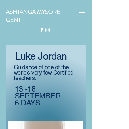
ASHTANGA MYSORE
GENT
Luke Jordan
Guidance of one of the
world’s very few Certified
teachers.
13 -18
SEPTEMBER
6 DAYS