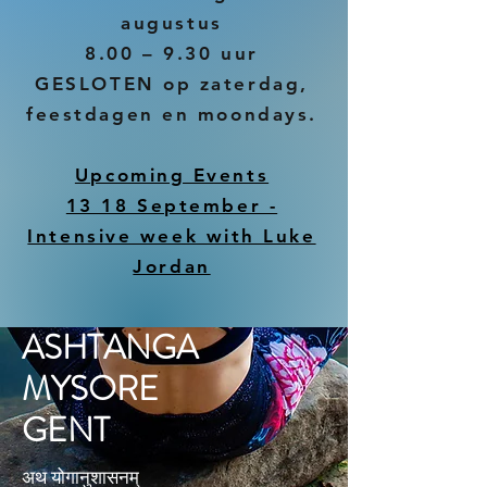
augustus
8.00 – 9.30 uur
GESLOTEN op zaterdag,
feestdagen en moondays.
Upcoming Events
13 18 September -
Intensive week with Luke
Jordan
ASHTANGA
MYSORE
GENT
अथ योगानुशासनम्